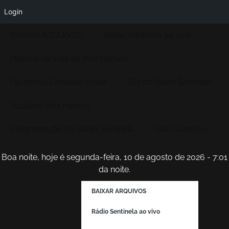
Login
BAIXAR ARQUIVOS
Rádio Sentinela ao vivo
História de vida de Max Hamoy
Facebook Conexão Brasil
Site da Radio Sentinela
Youtube Max Hamoy
Programação da Rádio Sentinela
Fale Conosco
Boa noite, hoje é segunda-feira, 10 de agosto de 2026 - 7:01
da noite.
BAIXAR ARQUIVOS
Rádio Sentinela ao vivo