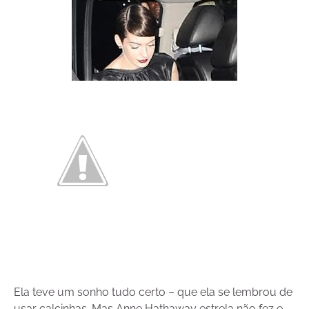
Ela teve um sonho tudo certo – que ela se lembrou de
usar calcinhas. Mas Anne Hathaway estrela não fez e