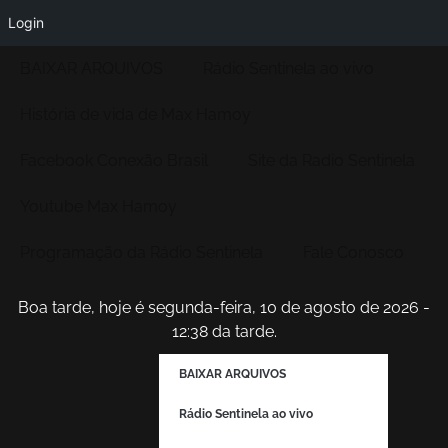
Login
BAIXAR ARQUIVOS
Rádio Sentinela ao vivo
História de vida de Max Hamoy
Facebook Conexão Brasil
Site da Radio Sentinela
Youtube Max Hamoy
Programação da Rádio Sentinela
Fale Conosco
Boa tarde, hoje é segunda-feira, 10 de agosto de 2026 -
12:38 da tarde.
BAIXAR ARQUIVOS
Rádio Sentinela ao vivo