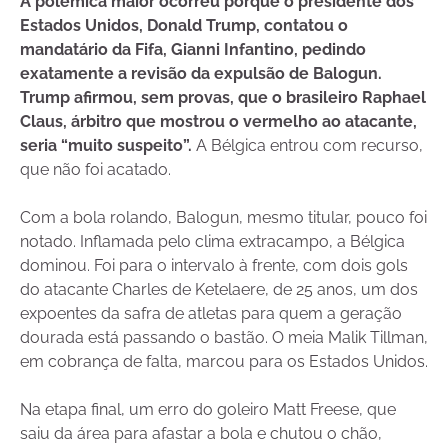
A polêmica maior ocorreu porque o presidente dos
Estados Unidos, Donald Trump, contatou o
mandatário da Fifa, Gianni Infantino, pedindo
exatamente a revisão da expulsão de Balogun.
Trump afirmou, sem provas, que o brasileiro Raphael
Claus, árbitro que mostrou o vermelho ao atacante,
seria “muito suspeito”.
A Bélgica entrou com recurso,
que não foi acatado.
Com a bola rolando, Balogun, mesmo titular, pouco foi
notado. Inflamada pelo clima extracampo, a Bélgica
dominou. Foi para o intervalo à frente, com dois gols
do atacante Charles de Ketelaere, de 25 anos, um dos
expoentes da safra de atletas para quem a geração
dourada está passando o bastão. O meia Malik Tillman,
em cobrança de falta, marcou para os Estados Unidos.
Na etapa final, um erro do goleiro Matt Freese, que
saiu da área para afastar a bola e chutou o chão,