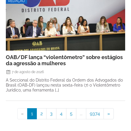
REDAÇÃO
OAB/DF lança “violentômetro” sobre estágios
da agressão a mulheres
7 de agosto de 2026
A Seccional do Distrito Federal da Ordem dos Advogados do
Brasil (OAB-DF) lançou nesta sexta-feira (7) o Violentômetro
Jurídico, uma ferramenta […]
«
1
2
3
4
5
...
9374
»