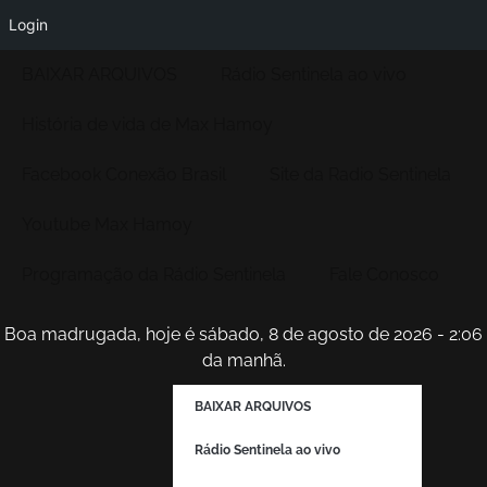
Login
BAIXAR ARQUIVOS
Rádio Sentinela ao vivo
História de vida de Max Hamoy
Facebook Conexão Brasil
Site da Radio Sentinela
Youtube Max Hamoy
Programação da Rádio Sentinela
Fale Conosco
Boa madrugada, hoje é sábado, 8 de agosto de 2026 - 2:07
da manhã.
BAIXAR ARQUIVOS
Rádio Sentinela ao vivo