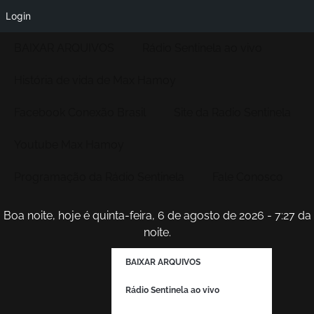
Login
BAIXAR ARQUIVOS
Rádio Sentinela ao vivo
História de vida de Max Hamoy
Facebook Conexão Brasil
Site da Radio Sentinela
Youtube Max Hamoy
Programação da Rádio Sentinela
Fale Conosco
Boa noite, hoje é quinta-feira, 6 de agosto de 2026 - 7:27 da
noite.
BAIXAR ARQUIVOS
Rádio Sentinela ao vivo