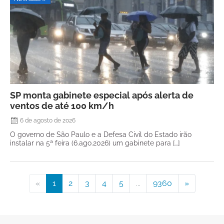
SP monta gabinete especial após alerta de
ventos de até 100 km/h
6 de agosto de 2026
O governo de São Paulo e a Defesa Civil do Estado irão
instalar na 5ª feira (6.ago.2026) um gabinete para […]
«
1
2
3
4
5
...
9360
»