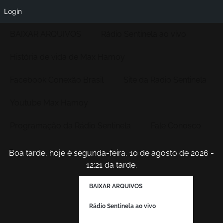
Login
BAIXAR ARQUIVOS
Rádio Sentinela ao vivo
História de vida de Max Hamoy
Facebook Conexão Brasil
Site da Radio Sentinela
Youtube Max Hamoy
Programação da Rádio Sentinela
Fale Conosco
Boa tarde, hoje é segunda-feira, 10 de agosto de 2026 -
12:21 da tarde.
BAIXAR ARQUIVOS
Rádio Sentinela ao vivo