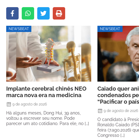
NEWSBEAT
NEWSBEAT
Implante cerebral chinês NEO
Caiado quer ani
marca nova era na medicina
condenados pel
“Pacificar o paí
9 de agosto de 2026
9 de agosto de 2026
Há alguns meses, Dong Hui, 39 anos,
voltou a escrever seu nome. Pode
O candidato à Presi
parecer um ato cotidiano. Para ele, no […]
Ronaldo Caiado (PSD
feira (7.ago.2026) qu
Congresso […]