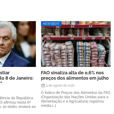
NEWSBEAT
stiar
FAO sinaliza alta de 0,6% nos
o 8 de Janeiro:
preços dos alimentos em julho
s”
9 de agosto de 2026
O Índice de Preços dos Alimentos da FAO
(Organização das Nações Unidas para a
dência da República
Alimentação e a Agricultura) registrou
) afirmou nesta 6ª
média […]
e, se eleito, enviará ao