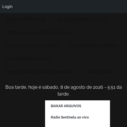
Login
BAIXAR ARQUIVOS
Rádio Sentinela ao vivo
História de vida de Max Hamoy
Facebook Conexão Brasil
Site da Radio Sentinela
Youtube Max Hamoy
Programação da Rádio Sentinela
Fale Conosco
Boa tarde, hoje é sábado, 8 de agosto de 2026 - 5:51 da
tarde.
BAIXAR ARQUIVOS
Rádio Sentinela ao vivo