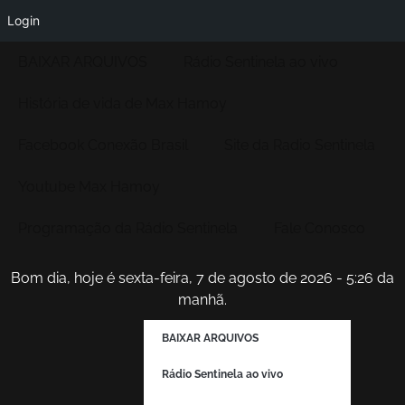
Login
BAIXAR ARQUIVOS
Rádio Sentinela ao vivo
História de vida de Max Hamoy
Facebook Conexão Brasil
Site da Radio Sentinela
Youtube Max Hamoy
Programação da Rádio Sentinela
Fale Conosco
Bom dia, hoje é sexta-feira, 7 de agosto de 2026 - 5:26 da
manhã.
BAIXAR ARQUIVOS
Rádio Sentinela ao vivo