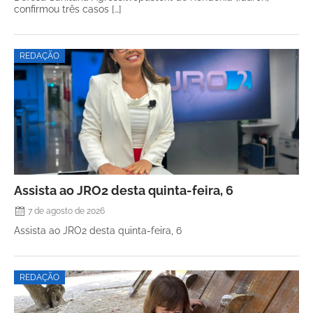
confirmou três casos […]
REDAÇÃO
Assista ao JRO2 desta quinta-feira, 6
7 de agosto de 2026
Assista ao JRO2 desta quinta-feira, 6
REDAÇÃO