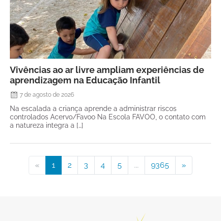
Vivências ao ar livre ampliam experiências de
aprendizagem na Educação Infantil
7 de agosto de 2026
Na escalada a criança aprende a administrar riscos
controlados Acervo/Favoo Na Escola FAVOO, o contato com
a natureza integra a […]
«
1
2
3
4
5
...
9365
»