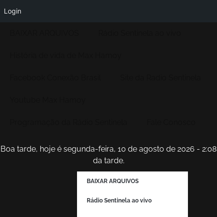
Login
BAIXAR ARQUIVOS
Rádio Sentinela ao vivo
História de vida de Max Hamoy
Facebook Conexão Brasil
Site da Radio Sentinela
Youtube Max Hamoy
Programação da Rádio Sentinela
Fale Conosco
Boa tarde, hoje é segunda-feira, 10 de agosto de 2026 - 2:08
da tarde.
BAIXAR ARQUIVOS
Rádio Sentinela ao vivo