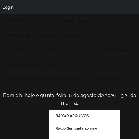
Login
BAIXAR ARQUIVOS
Rádio Sentinela ao vivo
História de vida de Max Hamoy
Facebook Conexão Brasil
Site da Radio Sentinela
Youtube Max Hamoy
Programação da Rádio Sentinela
Fale Conosco
Bom dia, hoje é quinta-feira, 6 de agosto de 2026 - 9:21 da
manhã.
BAIXAR ARQUIVOS
Rádio Sentinela ao vivo