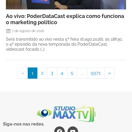
Ao vivo: PoderDataCast explica como funciona
o marketing político
7 de agosto de 2026
Será transmitido ao vivo nesta 5ª feira (6.ago.2026), às 18h30,
o 4º episódio da nova temporada do PoderDataCast,
videocast focado […]
«
1
2
3
4
5
...
9371
»
Siga-nos nas redes.