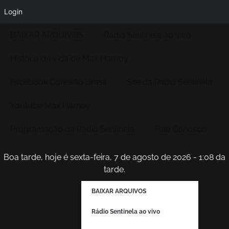
Login
BAIXAR ARQUIVOS
Rádio Sentinela ao vivo
História de vida de Max Hamoy
Facebook Conexão Brasil
Site da Radio Sentinela
Youtube Max Hamoy
Programação da Rádio Sentinela
Fale Conosco
Boa tarde, hoje é sexta-feira, 7 de agosto de 2026 - 1:08 da
tarde.
BAIXAR ARQUIVOS
Rádio Sentinela ao vivo