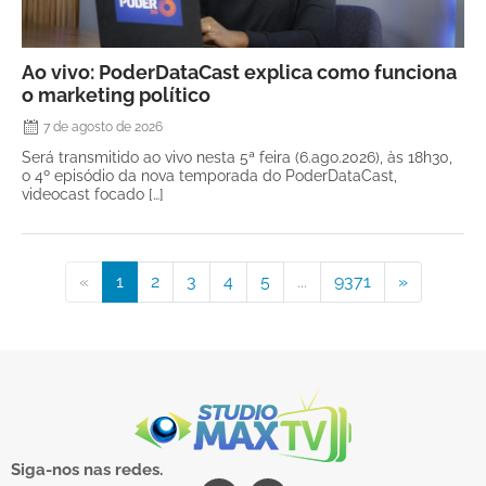
Ao vivo: PoderDataCast explica como funciona
o marketing político
7 de agosto de 2026
Será transmitido ao vivo nesta 5ª feira (6.ago.2026), às 18h30,
o 4º episódio da nova temporada do PoderDataCast,
videocast focado […]
«
1
2
3
4
5
...
9371
»
Siga-nos nas redes.