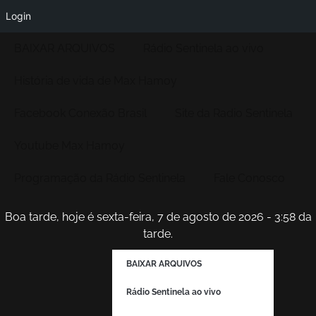
Login
BAIXAR ARQUIVOS
Rádio Sentinela ao vivo
História de vida de Max Hamoy
Facebook Conexão Brasil
Site da Radio Sentinela
Youtube Max Hamoy
Programação da Rádio Sentinela
Fale Conosco
Boa tarde, hoje é sexta-feira, 7 de agosto de 2026 - 3:58 da
tarde.
BAIXAR ARQUIVOS
Rádio Sentinela ao vivo