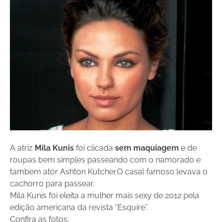
A atriz
Mila Kunis
foi clicada
sem maquiagem
e de
roupas bem simples passeando com o namorado e
tambem ator Ashton Kutcher.O casal famoso levava o
cachorro para passear.
Mila Kunis foi eleita a mulher mais sexy de 2012 pela
edição americana da revista “Esquire”.
Confira as fotos: