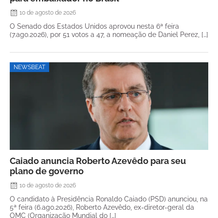
10 de agosto de 2026
O Senado dos Estados Unidos aprovou nesta 6ª feira
(7.ago.2026), por 51 votos a 47, a nomeação de Daniel Perez, […]
NEWSBEAT
Caiado anuncia Roberto Azevêdo para seu
plano de governo
10 de agosto de 2026
O candidato à Presidência Ronaldo Caiado (PSD) anunciou, na
5ª feira (6.ago.2026), Roberto Azevêdo, ex-diretor-geral da
OMC (Organização Mundial do […]