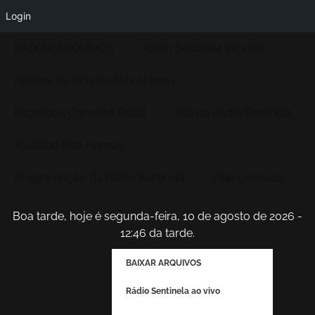
Login
BAIXAR ARQUIVOS
Rádio Sentinela ao vivo
História de vida de Max Hamoy
Facebook Conexão Brasil
Site da Radio Sentinela
Youtube Max Hamoy
Programação da Rádio Sentinela
Fale Conosco
Boa tarde, hoje é segunda-feira, 10 de agosto de 2026 -
12:47 da tarde.
BAIXAR ARQUIVOS
Rádio Sentinela ao vivo