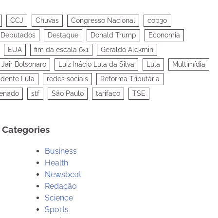
CCJ
Chuvas
Congresso Nacional
cop30
 Deputados
Destaque
Donald Trump
Economia
EUA
fim da escala 6×1
Geraldo Alckmin
Jair Bolsonaro
Luiz Inácio Lula da Silva
Lula
Multimídia
idente Lula
redes sociais
Reforma Tributária
enado
stf
São Paulo
tarifaço
TSE
Categories
Business
Health
Newsbeat
Redação
Science
Sports