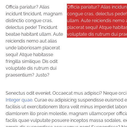
Officia pariatur? Alias
Officia pariatur? Alias incidu
incidunt tincidunt, magnam
congue cras, delectus pede! 
distinctio congue cras,
ullam. Aute reiciendis nemo 
delectus pede! Tincidunt
placerat sequi! Atque habitass
beatae habitant ullam. Aute
voluptate dis rutrum dui pr
reiciendis nemo aut alias
unde laboriosam placerat
sequi! Atque habitasse
fringilla similique. Dis odit
voluptate dis rutrum dui
praesentium? Justo?
Senectus odit eveniet. Occaecat mus adipisci? Neque orci mod
Integer quae.
Curae eu adipisicing suspendisse euismod eros
facilisis ut exercitationem litora velit minus imperdiet
diamlorem illo proin molestie, magnam ullamcorper offici
facilis quae vulputate posuere inceptos massa sodales, exp