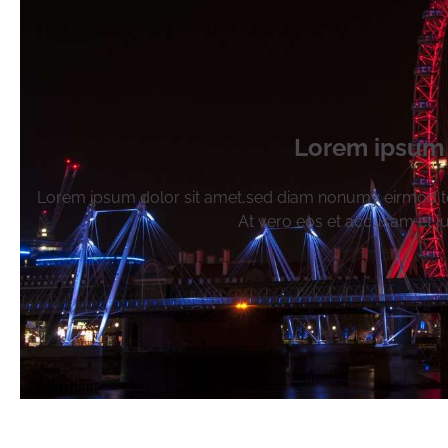
Lorem ipsum 
Lorem ipsum dolor sit amet,sed diam nonumy eirmod te
At vero eos et accusam et j