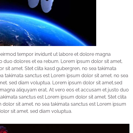
eirmod tempor invidunt ut labore et dolore magna
to duo dolores et ea rebum. Lorem ipsum dolor sit amet,
 sit amet. Stet clita kasd gubergren, no sea takimata
ea takimata sanctus est Lorem ipsum dolor sit amet. no sea
met. sed diam voluptua. Lorem ipsum dolor sit amet,sed
magna aliquyam erat, At vero eos et accusam et justo duo
akimata sanctus est Lorem ipsum dolor sit amet. Stet clita
 dolor sit amet. no sea takimata sanctus est Lorem ipsum
olor sit amet. sed diam voluptua.