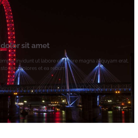
dolor sit amet
mpor invidunt ut labore et dolore magna aliquyam erat,
usto duo dolores et ea rebum.