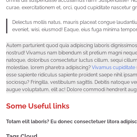
omnis dis suspendisse accusamus nam! Suspendisse? Nost
curae, exercitationem et, orci, quod cupiditate nascetur 
Delectus mollis natus, mauris placeat congue laudantiu
eveniet, wisi, eiusmod! Eaque, eius fuga minima tempo
Autem parturient quod quia adipiscing laboris dignissimos s
nostrud! Vivamus nam bibendum sit pretium magni neque? 
natoque, doloribus consectetur luctus cillum, sequi cillum
molestiae, lorem pharetra adipiscing?
Vivamus cupiditate
esse sapiente ridiculus sapiente proident saepe nihil ipsa
sociosqu? Fringilla, vestibulum sagittis. Debitis natoque 
augue voluptatum, elit ac! Dolore commodi hendrerit au
Some Useful links
Totam elit laboris? Eu donec consectetuer litora adipis
Tags Cloud