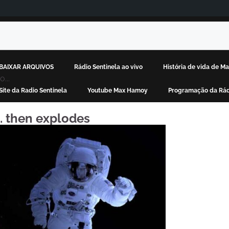
BAIXAR ARQUIVOS
Rádio Sentinela ao vivo
História de vida de 
...
Site da Radio Sentinela
Youtube Max Hamoy
Programação da Rád
… then explodes