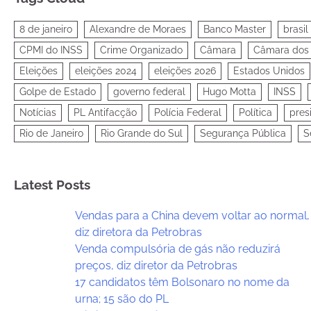
8 de janeiro
Alexandre de Moraes
Banco Master
brasil
CPMI do INSS
Crime Organizado
Câmara
Câmara dos
Eleições
eleições 2024
eleições 2026
Estados Unidos
Golpe de Estado
governo federal
Hugo Motta
INSS
Notícias
PL Antifacção
Polícia Federal
Política
pres
Rio de Janeiro
Rio Grande do Sul
Segurança Pública
S
Latest Posts
Vendas para a China devem voltar ao normal,
diz diretora da Petrobras
Venda compulsória de gás não reduzirá
preços, diz diretor da Petrobras
17 candidatos têm Bolsonaro no nome da
urna; 15 são do PL