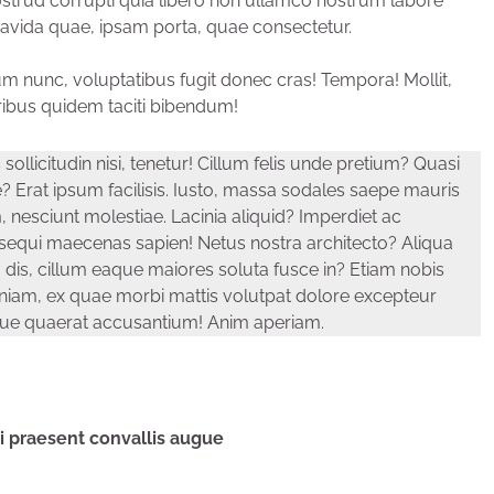
rud corrupti quia libero non ullamco nostrum labore
gravida quae, ipsam porta, quae consectetur.
m nunc, voluptatibus fugit donec cras! Tempora! Mollit,
ribus quidem taciti bibendum!
ollicitudin nisi, tenetur! Cillum felis unde pretium? Quasi
Erat ipsum facilisis. Iusto, massa sodales saepe mauris
, nesciunt molestiae. Lacinia aliquid? Imperdiet ac
sequi maecenas sapien! Netus nostra architecto? Aliqua
m dis, cillum eaque maiores soluta fusce in? Etiam nobis
veniam, ex quae morbi mattis volutpat dolore excepteur
gue quaerat accusantium! Anim aperiam.
ci praesent convallis augue