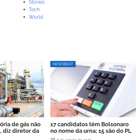
Stories
Tech
World
NEWSBEAT
ria de gás não
17 candidatos têm Bolsonaro
, diz diretor da
no nome da urna; 15 são do PL