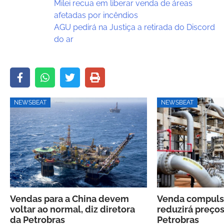
Milei recua em liberar venda de áreas
afetadas por incêndios
AGU pedirá na Justiça a retirada do Discord
do ar
NEWSBEAT
NEWSBEAT
Vendas para a China devem
Venda compulsó
voltar ao normal, diz diretora
reduzirá preços
da Petrobras
Petrobras