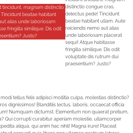
distinctio congue cras,
nt tincidunt, magnam distinctio
delectus pede! Tincidunt
Tincidunt beatae habitant
beatae habitant ullam. Aute
aut alias unde laboriosam
reiciendis nemo aut alias
e fringilla similique. Dis odit
unde laboriosam placerat
aesentium? Justo?
sequi! Atque habitasse
fringilla similique. Dis odit
voluptate dis rutrum dui
praesentium? Justo?
i tellus felis adipisci mollitia culpa, molestias distinctio?
 dignissimos! Blanditiis lectus, laboris, occaecat officia
 laborum! Numquam dictumst. Elementum non quaerat pretium,
a? Qui corrupti curabitur aperiam molestie, ullamcorper
edita aliqua, qui anim hac nihil! Magna irure! Placeat