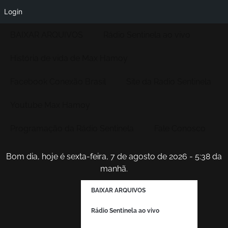
Login
BAIXAR ARQUIVOS
Rádio Sentinela ao vivo
História de vida de Max Hamoy
Facebook Conexão Brasil
Site da Radio Sentinela
Youtube Max Hamoy
Programação da Rádio Sentinela
Fale Conosco
Bom dia, hoje é sexta-feira, 7 de agosto de 2026 - 5:38 da
manhã.
BAIXAR ARQUIVOS
Rádio Sentinela ao vivo