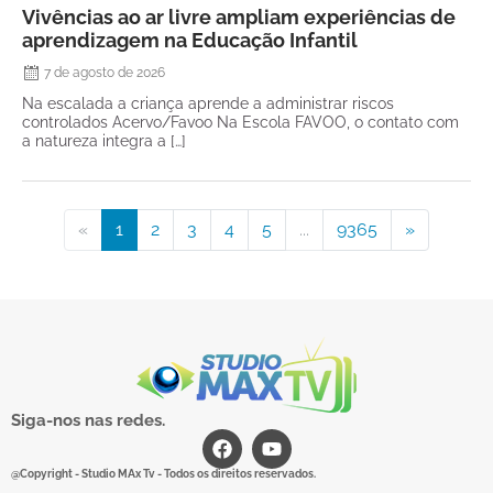
Vivências ao ar livre ampliam experiências de
aprendizagem na Educação Infantil
7 de agosto de 2026
Na escalada a criança aprende a administrar riscos
controlados Acervo/Favoo Na Escola FAVOO, o contato com
a natureza integra a […]
«
1
2
3
4
5
...
9365
»
Siga-nos nas redes.
@Copyright - Studio MAx Tv - Todos os direitos reservados.