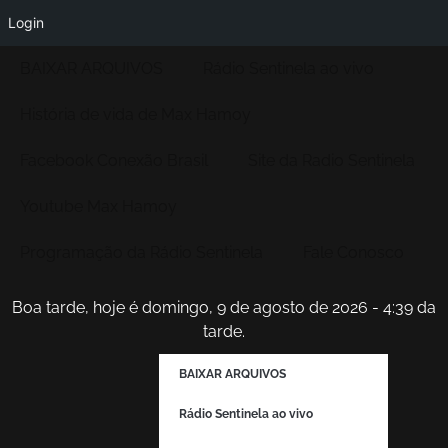
Login
BAIXAR ARQUIVOS
Rádio Sentinela ao vivo
História de vida de Max Hamoy
Facebook Conexão Brasil
Site da Radio Sentinela
Youtube Max Hamoy
Programação da Rádio Sentinela
Fale Conosco
Boa tarde, hoje é domingo, 9 de agosto de 2026 - 4:39 da
tarde.
BAIXAR ARQUIVOS
Rádio Sentinela ao vivo