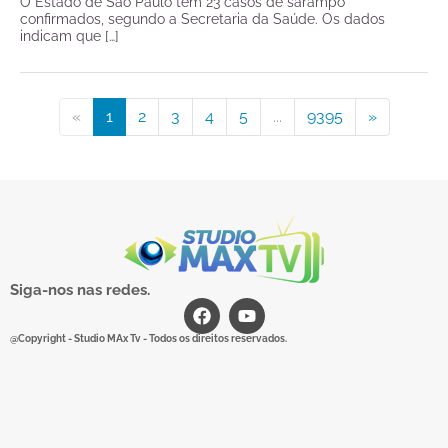
O Estado de São Paulo tem 23 casos de sarampo
confirmados, segundo a Secretaria da Saúde. Os dados
indicam que […]
«
1
2
3
4
5
...
9395
»
Siga-nos nas redes.
@Copyright - Studio MAx Tv - Todos os direitos reservados.