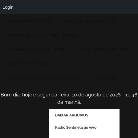
Login
BAIXAR ARQUIVOS
Rádio Sentinela ao vivo
História de vida de Max Hamoy
Facebook Conexão Brasil
Site da Radio Sentinela
Youtube Max Hamoy
Programação da Rádio Sentinela
Fale Conosco
Bom dia, hoje é segunda-feira, 10 de agosto de 2026 - 10:36
da manhã.
BAIXAR ARQUIVOS
Rádio Sentinela ao vivo