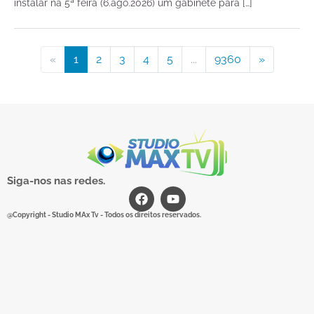
instalar na 5ª feira (6.ago.2026) um gabinete para […]
«
1
2
3
4
5
...
9360
»
Siga-nos nas redes.
@Copyright - Studio MAx Tv - Todos os direitos reservados.