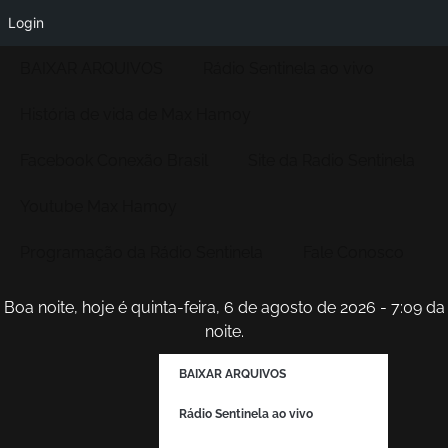
Login
BAIXAR ARQUIVOS
Rádio Sentinela ao vivo
História de vida de Max Hamoy
Facebook Conexão Brasil
Site da Radio Sentinela
Youtube Max Hamoy
Programação da Rádio Sentinela
Fale Conosco
Boa noite, hoje é quinta-feira, 6 de agosto de 2026 - 7:09 da
noite.
BAIXAR ARQUIVOS
Rádio Sentinela ao vivo