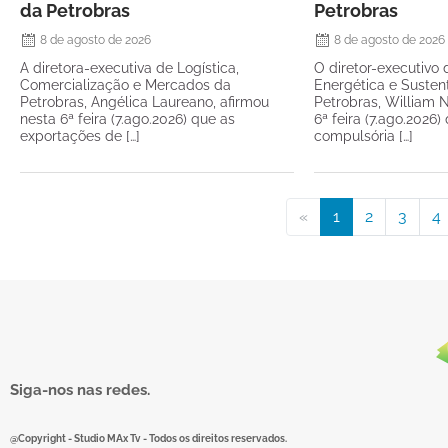
da Petrobras
Petrobras
8 de agosto de 2026
8 de agosto de 2026
A diretora-executiva de Logística,
O diretor-executivo 
Comercialização e Mercados da
Energética e Susten
Petrobras, Angélica Laureano, afirmou
Petrobras, William N
nesta 6ª feira (7.ago.2026) que as
6ª feira (7.ago.2026
exportações de […]
compulsória […]
«
1
2
3
4
Siga-nos nas redes.
@Copyright - Studio MAx Tv - Todos os direitos reservados.