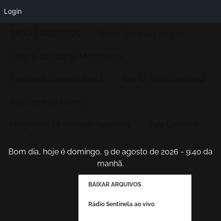
Login
BAIXAR ARQUIVOS
Rádio Sentinela ao vivo
História de vida de Max Hamoy
Facebook Conexão Brasil
Site da Radio Sentinela
Youtube Max Hamoy
Programação da Rádio Sentinela
Fale Conosco
Bom dia, hoje é domingo, 9 de agosto de 2026 - 9:40 da
manhã.
BAIXAR ARQUIVOS
Rádio Sentinela ao vivo