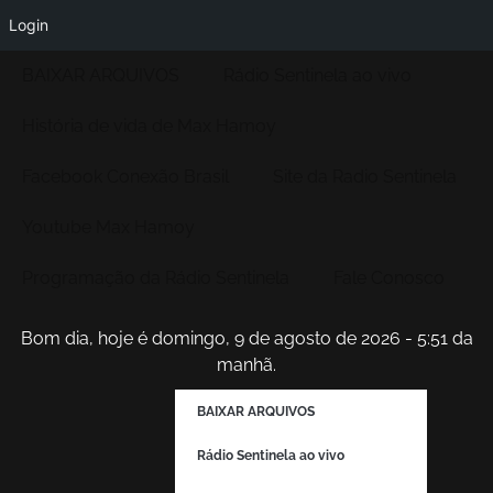
Login
BAIXAR ARQUIVOS
Rádio Sentinela ao vivo
História de vida de Max Hamoy
Facebook Conexão Brasil
Site da Radio Sentinela
Youtube Max Hamoy
Programação da Rádio Sentinela
Fale Conosco
Bom dia, hoje é domingo, 9 de agosto de 2026 - 5:51 da
manhã.
BAIXAR ARQUIVOS
Rádio Sentinela ao vivo