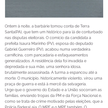
Ontem à noite, a barbárie tomou conta de Terra
Santa(PA), que tem um histórico para lá de conturbado
nas disputas eleitorais. O comício da candidata a
prefeita Isaura Marinho (PV), esposa do deputado
Gabriel Guerreiro (PV), acabou numa verdadeira
carnificina, com pancadaria e esfaqueamentos
generalizados. A residência dela foi invadida e
depredada e sua mãe, uma senhora idosa,
brutalmente assassinada. A turma a espancou até a
morte. O município, historicamente violento, virou uma
praça de guerra e está à mercê da selvageria.
Urge que o governo do Estado e a União socorram as
famílias, enviando tropas da PM e da Força Nacional e,
como se trata de crime motivado pelas eleições, que a
Polícia Federal aja. O MPE e o MPF também. O