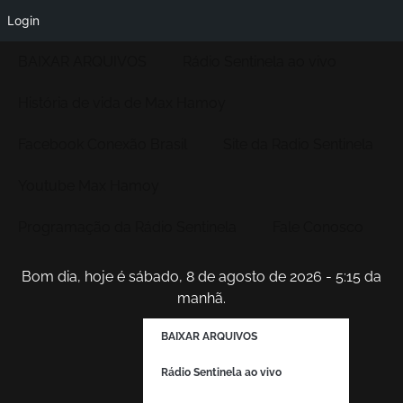
Login
BAIXAR ARQUIVOS
Rádio Sentinela ao vivo
História de vida de Max Hamoy
Facebook Conexão Brasil
Site da Radio Sentinela
Youtube Max Hamoy
Programação da Rádio Sentinela
Fale Conosco
Bom dia, hoje é sábado, 8 de agosto de 2026 - 5:15 da
manhã.
BAIXAR ARQUIVOS
Rádio Sentinela ao vivo