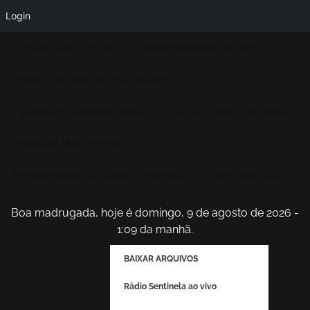
Login
BAIXAR ARQUIVOS
Rádio Sentinela ao vivo
História de vida de Max Hamoy
Facebook Conexão Brasil
Site da Radio Sentinela
Youtube Max Hamoy
Programação da Rádio Sentinela
Fale Conosco
Boa madrugada, hoje é domingo, 9 de agosto de 2026 -
1:09 da manhã.
BAIXAR ARQUIVOS
Rádio Sentinela ao vivo