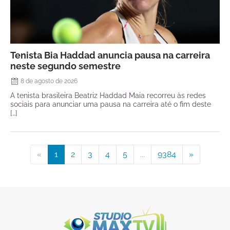
Tenista Bia Haddad anuncia pausa na carreira
neste segundo semestre
8 de agosto de 2026
A tenista brasileira Beatriz Haddad Maia recorreu às redes
sociais para anunciar uma pausa na carreira até o fim deste
[…]
«
1
2
3
4
5
...
9384
»