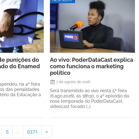
de punições do
Ao vivo: PoderDataCast explica
tado do Enamed
como funciona o marketing
político
7 de agosto de 2026
spendeu, na 4ª feira
itos das penalidades
Será transmitido ao vivo nesta 5ª feira
stério da Educação a
(6.ago.2026), às 18h30, o 4º episódio da
nova temporada do PoderDataCast,
videocast focado […]
5
...
9371
»