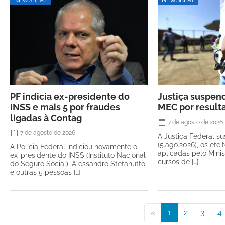
PF indicia ex-presidente do
Justiça suspen
INSS e mais 5 por fraudes
MEC por resul
ligadas à Contag
7 de agosto de 2026
7 de agosto de 2026
A Justiça Federal su
(5.ago.2026), os efe
A Polícia Federal indiciou novamente o
aplicadas pelo Mini
ex-presidente do INSS (Instituto Nacional
cursos de […]
do Seguro Social), Alessandro Stefanutto,
e outras 5 pessoas […]
«
1
2
3
4