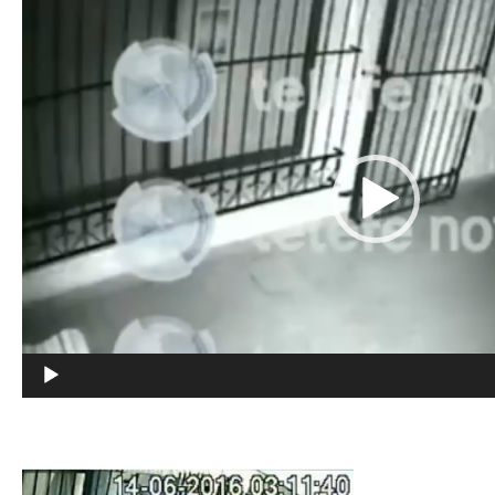
Tocador
de
vídeo