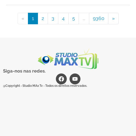
«
1
2
3
4
5
...
9360
»
Siga-nos nas redes.
@Copyright - Studio MAx Tv - Todos os direitos reservados.