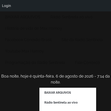
Login
BAIXAR ARQUIVOS
Rádio Sentinela ao vivo
História de vida de Max Hamoy
Facebook Conexão Brasil
Site da Radio Sentinela
Youtube Max Hamoy
Programação da Rádio Sentinela
Fale Conosco
Boa noite, hoje é quinta-feira, 6 de agosto de 2026 - 7:14 da
noite.
BAIXAR ARQUIVOS
Rádio Sentinela ao vivo