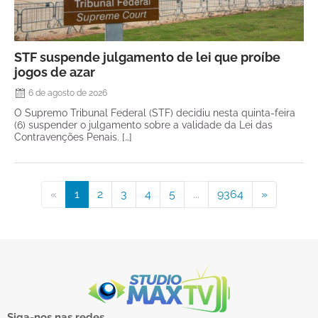
STF suspende julgamento de lei que proíbe
jogos de azar
6 de agosto de 2026
O Supremo Tribunal Federal (STF) decidiu nesta quinta-feira
(6) suspender o julgamento sobre a validade da Lei das
Contravenções Penais. […]
«
1
2
3
4
5
...
9364
»
Siga-nos nas redes.