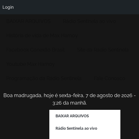
Login
BAIXAR ARQUIVOS
Rádio Sentinela ao vivo
História de vida de Max Hamoy
Facebook Conexão Brasil
Site da Radio Sentinela
Youtube Max Hamoy
Programação da Rádio Sentinela
Fale Conosco
Boa madrugada, hoje é sexta-feira, 7 de agosto de 2026 -
3:26 da manhã.
BAIXAR ARQUIVOS
Rádio Sentinela ao vivo