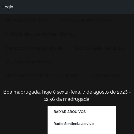
Login
BAIXAR ARQUIVOS
Rádio Sentinela ao vivo
História de vida de Max Hamoy
Facebook Conexão Brasil
Site da Radio Sentinela
Youtube Max Hamoy
Programação da Rádio Sentinela
Fale Conosco
Boa madrugada, hoje é sexta-feira, 7 de agosto de 2026 -
12:56 da madrugada.
BAIXAR ARQUIVOS
Rádio Sentinela ao vivo