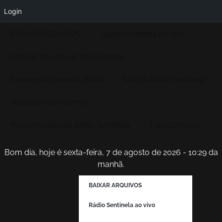
Login
BAIXAR ARQUIVOS
Rádio Sentinela ao vivo
História de vida de Max Hamoy
Facebook Conexão Brasil
Site da Radio Sentinela
Youtube Max Hamoy
Programação da Rádio Sentinela
Fale Conosco
Bom dia, hoje é sexta-feira, 7 de agosto de 2026 - 10:29 da
manhã.
BAIXAR ARQUIVOS
Rádio Sentinela ao vivo