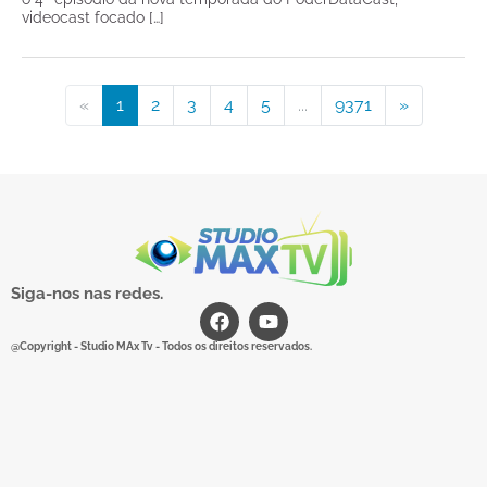
videocast focado […]
«
1
2
3
4
5
...
9371
»
Siga-nos nas redes.
@Copyright - Studio MAx Tv - Todos os direitos reservados.