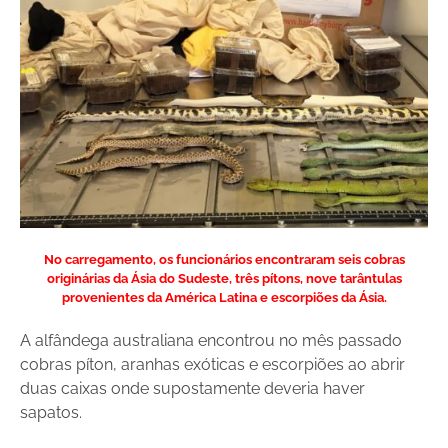
No carregamento, os funcionários encontraram seis cobras
originárias da Ásia do Sudeste, três pítons, nove tarântulas
provenientes da América Latina e escorpiões da Ásia.
A alfândega australiana encontrou no mês passado
cobras píton, aranhas exóticas e escorpiões ao abrir
duas caixas onde supostamente deveria haver
sapatos.