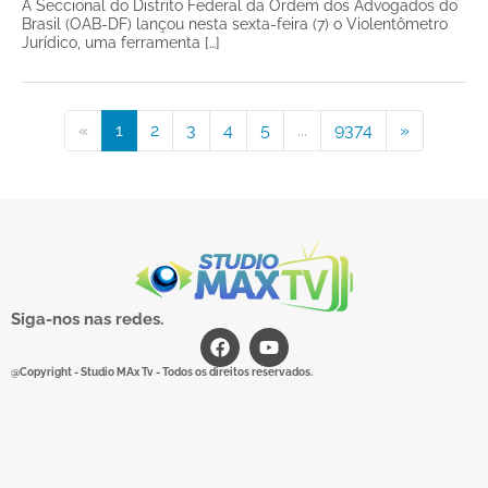
A Seccional do Distrito Federal da Ordem dos Advogados do
Brasil (OAB-DF) lançou nesta sexta-feira (7) o Violentômetro
Jurídico, uma ferramenta […]
«
1
2
3
4
5
...
9374
»
Siga-nos nas redes.
@Copyright - Studio MAx Tv - Todos os direitos reservados.