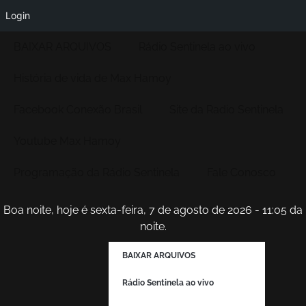
Login
BAIXAR ARQUIVOS
Rádio Sentinela ao vivo
História de vida de Max Hamoy
Facebook Conexão Brasil
Site da Radio Sentinela
Youtube Max Hamoy
Programação da Rádio Sentinela
Fale Conosco
Boa noite, hoje é sexta-feira, 7 de agosto de 2026 - 11:05 da
noite.
BAIXAR ARQUIVOS
Rádio Sentinela ao vivo