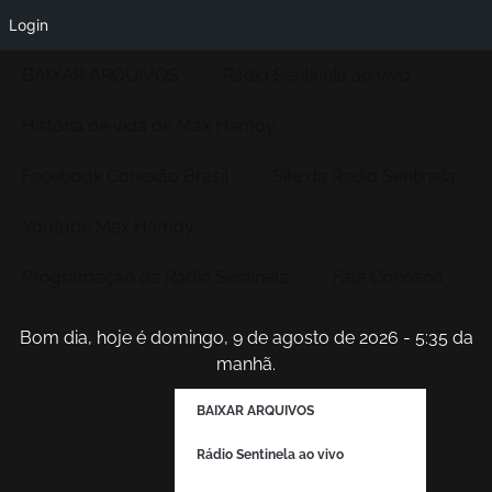
Login
BAIXAR ARQUIVOS
Rádio Sentinela ao vivo
História de vida de Max Hamoy
Facebook Conexão Brasil
Site da Radio Sentinela
Youtube Max Hamoy
Programação da Rádio Sentinela
Fale Conosco
Bom dia, hoje é domingo, 9 de agosto de 2026 - 5:36 da
manhã.
BAIXAR ARQUIVOS
Rádio Sentinela ao vivo