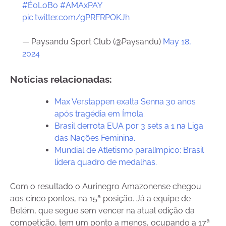
#ÉoLoBo
#AMAxPAY
pic.twitter.com/gPRFRPOKJh
— Paysandu Sport Club (@Paysandu)
May 18,
2024
Notícias relacionadas:
Max Verstappen exalta Senna 30 anos
após tragédia em Ímola.
Brasil derrota EUA por 3 sets a 1 na Liga
das Nações Feminina.
Mundial de Atletismo paralímpico: Brasil
lidera quadro de medalhas.
Com o resultado o Aurinegro Amazonense chegou
aos cinco pontos, na 15ª posição. Já a equipe de
Belém, que segue sem vencer na atual edição da
competição, tem um ponto a menos, ocupando a 17ª