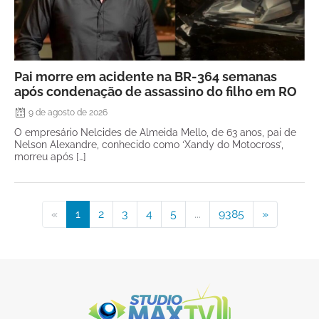
Pai morre em acidente na BR-364 semanas
após condenação de assassino do filho em RO
9 de agosto de 2026
O empresário Nelcides de Almeida Mello, de 63 anos, pai de
Nelson Alexandre, conhecido como ‘Xandy do Motocross’,
morreu após […]
«
1
2
3
4
5
...
9385
»