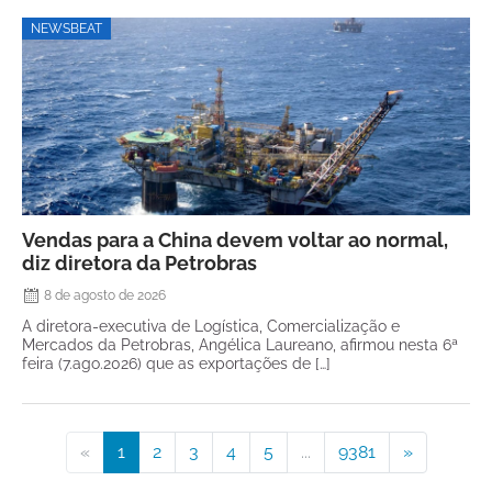
NEWSBEAT
Vendas para a China devem voltar ao normal,
diz diretora da Petrobras
8 de agosto de 2026
A diretora-executiva de Logística, Comercialização e
Mercados da Petrobras, Angélica Laureano, afirmou nesta 6ª
feira (7.ago.2026) que as exportações de […]
«
1
2
3
4
5
...
9381
»