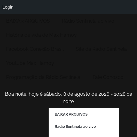
Login
BAIXAR ARQUIVOS
Rádio Sentinela ao vivo
História de vida de Max Hamoy
Facebook Conexão Brasil
Site da Radio Sentinela
Youtube Max Hamoy
Programação da Rádio Sentinela
Fale Conosco
Boa noite, hoje é sábado, 8 de agosto de 2026 - 10:28 da
noite.
BAIXAR ARQUIVOS
Rádio Sentinela ao vivo