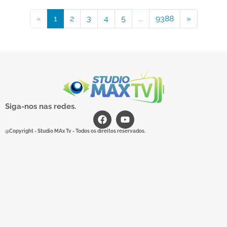
«
1
2
3
4
5
...
9388
»
Siga-nos nas redes.
@Copyright - Studio MAx Tv - Todos os direitos reservados.