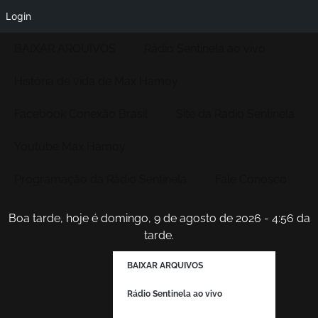
Login
BAIXAR ARQUIVOS
Rádio Sentinela ao vivo
História de vida de Max Hamoy
Facebook Conexão Brasil
Site da Radio Sentinela
Youtube Max Hamoy
Programação da Rádio Sentinela
Fale Conosco
Boa tarde, hoje é domingo, 9 de agosto de 2026 - 4:56 da
tarde.
BAIXAR ARQUIVOS
Rádio Sentinela ao vivo