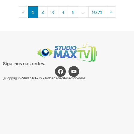
«
1
2
3
4
5
...
9371
»
Siga-nos nas redes.
@Copyright - Studio MAx Tv - Todos os direitos reservados.