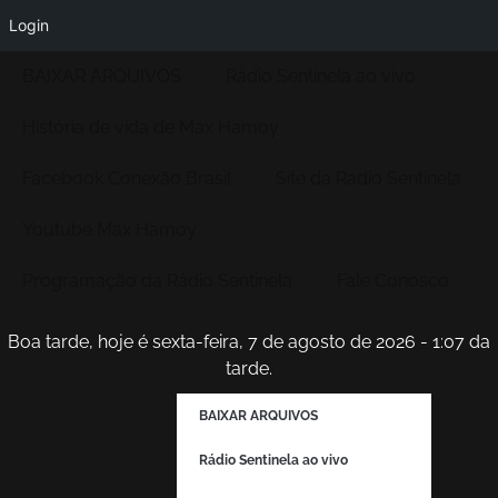
Login
BAIXAR ARQUIVOS
Rádio Sentinela ao vivo
História de vida de Max Hamoy
Facebook Conexão Brasil
Site da Radio Sentinela
Youtube Max Hamoy
Programação da Rádio Sentinela
Fale Conosco
Boa tarde, hoje é sexta-feira, 7 de agosto de 2026 - 1:07 da
tarde.
BAIXAR ARQUIVOS
Rádio Sentinela ao vivo