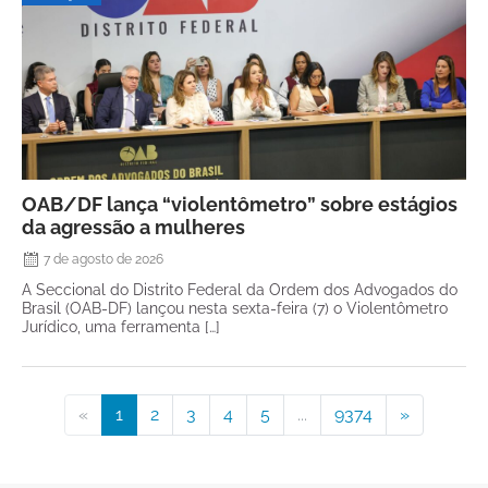
OAB/DF lança “violentômetro” sobre estágios
da agressão a mulheres
7 de agosto de 2026
A Seccional do Distrito Federal da Ordem dos Advogados do
Brasil (OAB-DF) lançou nesta sexta-feira (7) o Violentômetro
Jurídico, uma ferramenta […]
«
1
2
3
4
5
...
9374
»