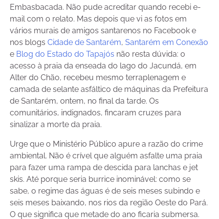
Embasbacada. Não pude acreditar quando recebi e-
mail com o relato. Mas depois que vi as fotos em
vários murais de amigos santarenos no Facebook e
nos blogs
Cidade de Santarém
,
Santarém em Conexão
e
Blog do Estado do Tapajós
não resta dúvida: o
acesso à praia da enseada do lago do Jacundá, em
Alter do Chão, recebeu mesmo terraplenagem e
camada de selante asfáltico de máquinas da Prefeitura
de Santarém, ontem, no final da tarde. Os
comunitários, indignados, fincaram cruzes para
sinalizar a morte da praia.
Urge que o Ministério Público apure a razão do crime
ambiental. Não é crível que alguém asfalte uma praia
para fazer uma rampa de descida para lanchas e jet
skis. Até porque seria burrice inominável: como se
sabe, o regime das águas é de seis meses subindo e
seis meses baixando, nos rios da região Oeste do Pará.
O que significa que metade do ano ficaria submersa.