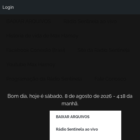
Login
BAIXAR ARQUIVOS
Rádio Sentinela ao vivo
História de vida de Max Hamoy
Facebook Conexão Brasil
Site da Radio Sentinela
Youtube Max Hamoy
Programação da Rádio Sentinela
Fale Conosco
Bom dia, hoje é sábado, 8 de agosto de 2026 - 4:18 da
manhã.
BAIXAR ARQUIVOS
Rádio Sentinela ao vivo