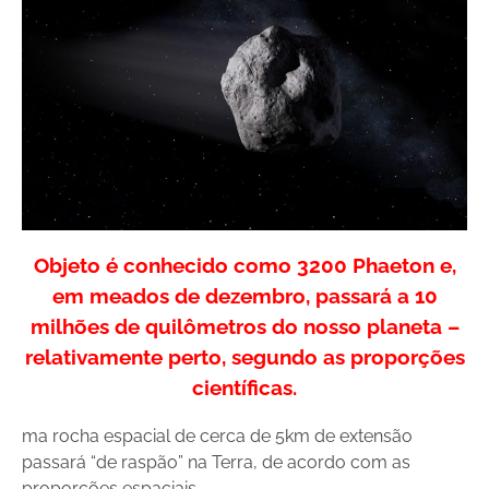
Objeto é conhecido como 3200 Phaeton e,
em meados de dezembro, passará a 10
milhões de quilômetros do nosso planeta –
relativamente perto, segundo as proporções
científicas.
ma rocha espacial de cerca de 5km de extensão
passará “de raspão” na Terra, de acordo com as
proporções espaciais.