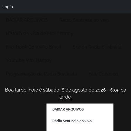
Login
BAIXAR ARQUIVOS
Rádio Sentinela ao vivo
História de vida de Max Hamoy
Facebook Conexão Brasil
Site da Radio Sentinela
Youtube Max Hamoy
Programação da Rádio Sentinela
Fale Conosco
Boa tarde, hoje é sábado, 8 de agosto de 2026 - 6:05 da
tarde.
BAIXAR ARQUIVOS
Rádio Sentinela ao vivo