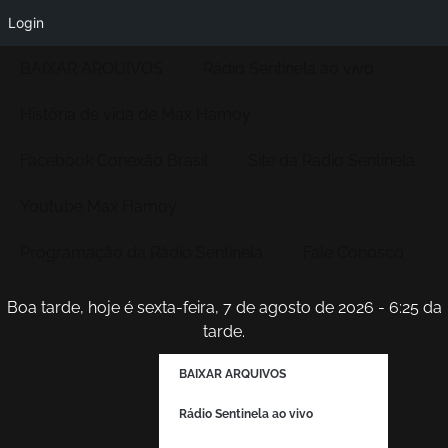
Login
BAIXAR ARQUIVOS
Rádio Sentinela ao vivo
História de vida de Max Hamoy
Facebook Conexão Brasil
Site da Radio Sentinela
Youtube Max Hamoy
Programação da Rádio Sentinela
Fale Conosco
Boa tarde, hoje é sexta-feira, 7 de agosto de 2026 - 6:25 da
tarde.
BAIXAR ARQUIVOS
Rádio Sentinela ao vivo