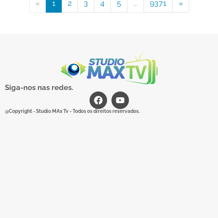
«
1
2
3
4
5
...
9371
»
Siga-nos nas redes.
@Copyright - Studio MAx Tv - Todos os direitos reservados.