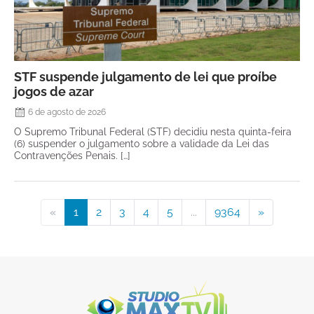
STF suspende julgamento de lei que proíbe
jogos de azar
6 de agosto de 2026
O Supremo Tribunal Federal (STF) decidiu nesta quinta-feira
(6) suspender o julgamento sobre a validade da Lei das
Contravenções Penais. […]
«
1
2
3
4
5
...
9364
»