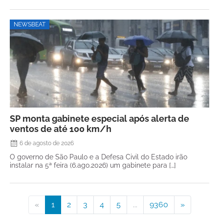
NEWSBEAT
SP monta gabinete especial após alerta de
ventos de até 100 km/h
6 de agosto de 2026
O governo de São Paulo e a Defesa Civil do Estado irão
instalar na 5ª feira (6.ago.2026) um gabinete para […]
«
1
2
3
4
5
...
9360
»