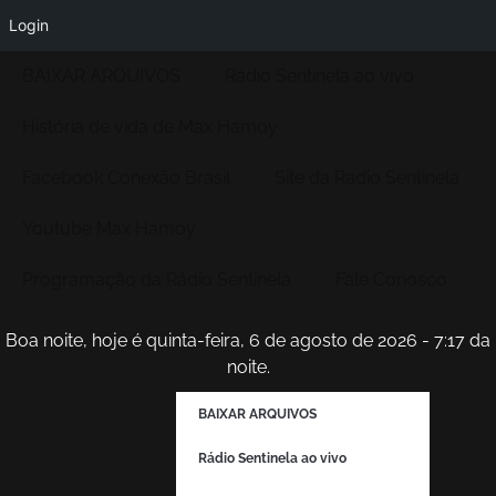
Login
BAIXAR ARQUIVOS
Rádio Sentinela ao vivo
História de vida de Max Hamoy
Facebook Conexão Brasil
Site da Radio Sentinela
Youtube Max Hamoy
Programação da Rádio Sentinela
Fale Conosco
Boa noite, hoje é quinta-feira, 6 de agosto de 2026 - 7:17 da
noite.
BAIXAR ARQUIVOS
Rádio Sentinela ao vivo