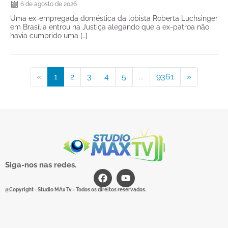
6 de agosto de 2026
Uma ex-empregada doméstica da lobista Roberta Luchsinger
em Brasília entrou na Justiça alegando que a ex-patroa não
havia cumprido uma […]
«
1
2
3
4
5
...
9361
»
Siga-nos nas redes.
@Copyright - Studio MAx Tv - Todos os direitos reservados.