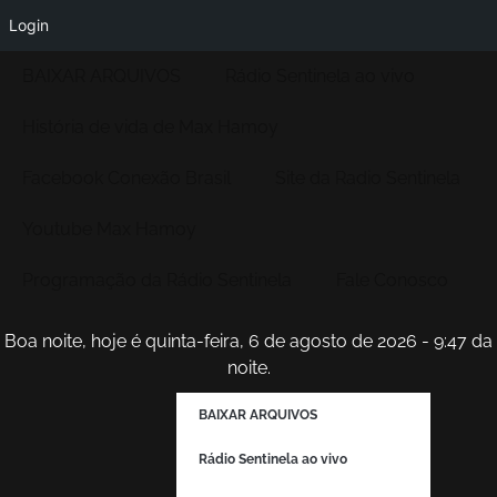
Login
BAIXAR ARQUIVOS
Rádio Sentinela ao vivo
História de vida de Max Hamoy
Facebook Conexão Brasil
Site da Radio Sentinela
Youtube Max Hamoy
Programação da Rádio Sentinela
Fale Conosco
Boa noite, hoje é quinta-feira, 6 de agosto de 2026 - 9:47 da
noite.
BAIXAR ARQUIVOS
Rádio Sentinela ao vivo