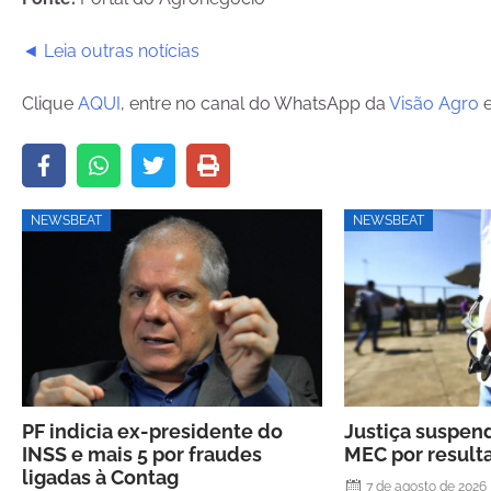
◄ Leia outras notícias
Clique
AQUI
, entre no canal do WhatsApp da
Visão Agro
e
NEWSBEAT
NEWSBEAT
PF indicia ex-presidente do
Justiça suspen
INSS e mais 5 por fraudes
MEC por resul
ligadas à Contag
7 de agosto de 2026