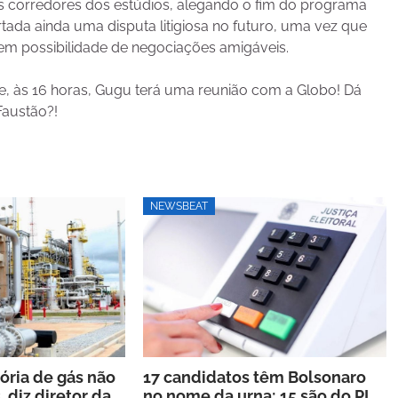
s corredores dos estúdios, alegando o fim do programa
tada ainda uma disputa litigiosa no futuro, uma vez que
em possibilidade de negociações amigáveis.
e, às 16 horas, Gugu terá uma reunião com a Globo! Dá
Faustão?!
NEWSBEAT
ria de gás não
17 candidatos têm Bolsonaro
, diz diretor da
no nome da urna; 15 são do PL