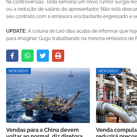
há controvérsias. Toda semana um novo rumor surgia no
ou a redução de salário do apresentador. Não está descar
seu contrato com a emissora era bastante engessado e s
UPDATE:
A coluna de Leo dias acaba de informar que hoj
para imaginar Gugu trabalhando na mesma emissora de 
NEWSBEAT
NEWSBEAT
Vendas para a China devem
Venda compulsó
voltar ao normal, diz diretora
reduzirá preços