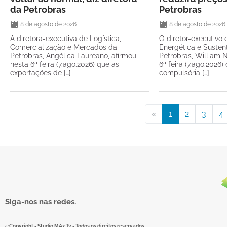
da Petrobras
Petrobras
8 de agosto de 2026
8 de agosto de 2026
A diretora-executiva de Logística,
O diretor-executivo 
Comercialização e Mercados da
Energética e Susten
Petrobras, Angélica Laureano, afirmou
Petrobras, William N
nesta 6ª feira (7.ago.2026) que as
6ª feira (7.ago.2026
exportações de […]
compulsória […]
«
1
2
3
4
Siga-nos nas redes.
@Copyright - Studio MAx Tv - Todos os direitos reservados.