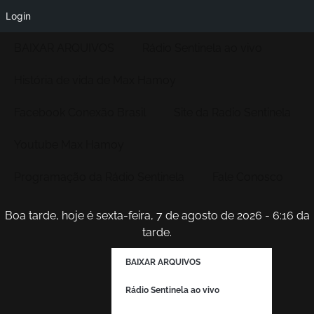
Login
BAIXAR ARQUIVOS
Rádio Sentinela ao vivo
História de vida de Max Hamoy
Facebook Conexão Brasil
Site da Radio Sentinela
Youtube Max Hamoy
Programação da Rádio Sentinela
Fale Conosco
Boa tarde, hoje é sexta-feira, 7 de agosto de 2026 - 6:16 da
tarde.
BAIXAR ARQUIVOS
Rádio Sentinela ao vivo