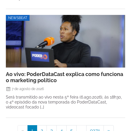
NEWSBEAT
Ao vivo: PoderDataCast explica como funciona
o marketing político
7 de agosto de 2026
Será transmitido ao vivo nesta 5ª feira (6.ago.2026), às 18h30,
o 4º episódio da nova temporada do PoderDataCast,
videocast focado […]
«
1
2
3
4
5
...
9371
»