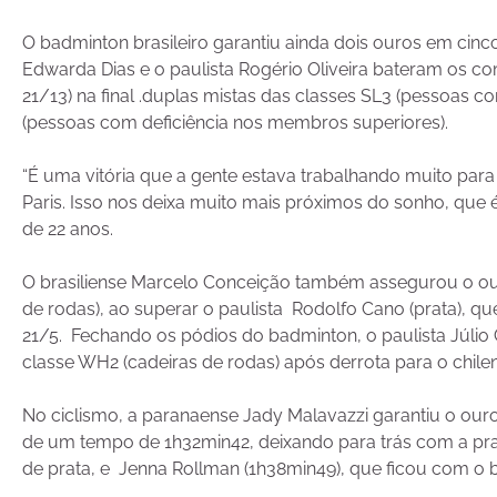
O badminton brasileiro garantiu ainda dois ouros em cinc
Edwarda Dias e o paulista Rogério Oliveira bateram os com
21/13) na final .duplas mistas das classes SL3 (pessoas 
(pessoas com deficiência nos membros superiores).
“É uma vitória que a gente estava trabalhando muito para
Paris. Isso nos deixa muito mais próximos do sonho, que é
de 22 anos.
O brasiliense Marcelo Conceição também assegurou o our
de rodas), ao superar o paulista Rodolfo Cano (prata), q
21/5. Fechando os pódios do badminton, o paulista Júlio
classe WH2 (cadeiras de rodas) após derrota para o chileno
No ciclismo, a paranaense Jady Malavazzi garantiu o our
de um tempo de 1h32min42, deixando para trás com a pra
de prata, e Jenna Rollman (1h38min49), que ficou com o 