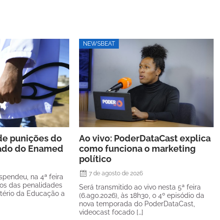
NEWSBEAT
de punições do
Ao vivo: PoderDataCast explica
tado do Enamed
como funciona o marketing
político
7 de agosto de 2026
spendeu, na 4ª feira
itos das penalidades
Será transmitido ao vivo nesta 5ª feira
stério da Educação a
(6.ago.2026), às 18h30, o 4º episódio da
nova temporada do PoderDataCast,
videocast focado […]