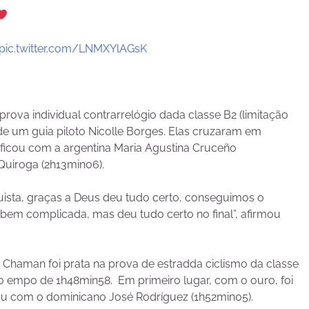
pic.twitter.com/LNMXYlAGsK
3
ova individual contrarrelógio dada classe B2 (limitação
 de um guia piloto Nicolle Borges. Elas cruzaram em
 ficou com a argentina Maria Agustina Cruceño
Quiroga (2h13min06).
uista, graças a Deus deu tudo certo, conseguimos o
a bem complicada, mas deu tudo certo no final”, afirmou
 Chaman foi prata na prova de estradda ciclismo da classe
o empo de 1h48min58. Em primeiro lugar, com o ouro, foi
cou com o dominicano José Rodríguez (1h52min05).