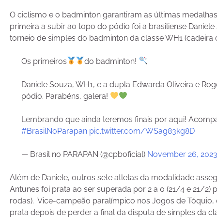
O ciclismo e o badminton garantiram as últimas medalhas (
primeira a subir ao topo do pódio foi a brasiliense Daniel
torneio de simples do badminton da classe WH1 (cadeira d
Os primeiros
do badminton!
Daniele Souza, WH1, e a dupla Edwarda Oliveira e Rogé
pódio. Parabéns, galera!
Lembrando que ainda teremos finais por aqui! Acom
#BrasilNoParapan
pic.twitter.com/WSag83kg8D
— Brasil no PARAPAN (@cpboficial)
November 26, 202
Além de Daniele, outros sete atletas da modalidade ass
Antunes foi prata ao ser superada por 2 a 0 (21/4 e 21/2)
rodas). Vice-campeão paralímpico nos Jogos de Tóquio, o
prata depois de perder a final da disputa de simples da cla