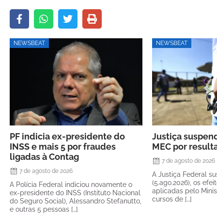
NEWSBEAT
NEWSBEAT
PF indicia ex-presidente do
Justiça suspen
INSS e mais 5 por fraudes
MEC por resul
ligadas à Contag
7 de agosto de 2026
7 de agosto de 2026
A Justiça Federal su
(5.ago.2026), os efe
A Polícia Federal indiciou novamente o
aplicadas pelo Mini
ex-presidente do INSS (Instituto Nacional
cursos de […]
do Seguro Social), Alessandro Stefanutto,
e outras 5 pessoas […]