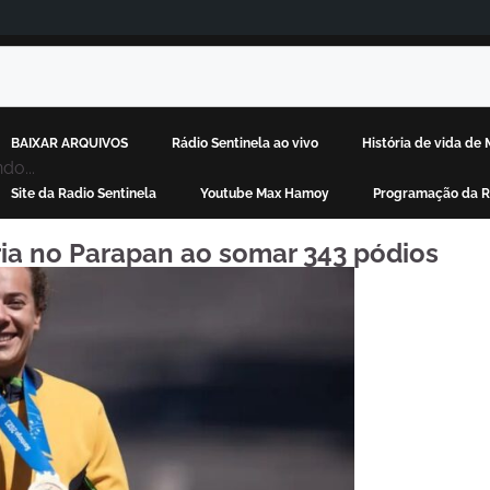
BAIXAR ARQUIVOS
Rádio Sentinela ao vivo
História de vida d
do...
Site da Radio Sentinela
Youtube Max Hamoy
Programação da R
ria no Parapan ao somar 343 pódios