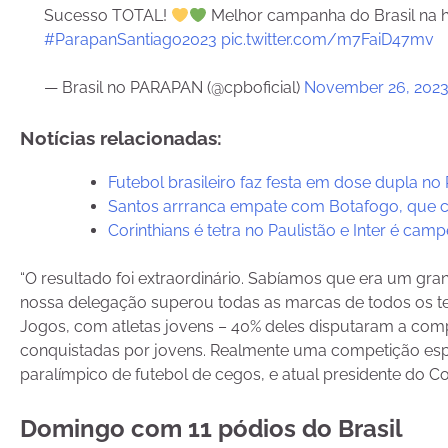
Sucesso TOTAL!
Melhor campanha do Brasil na h
#ParapanSantiago2023
pic.twitter.com/m7FaiD47mv
— Brasil no PARAPAN (@cpboficial)
November 26, 202
Notícias relacionadas:
Futebol brasileiro faz festa em dose dupla no
Santos arrranca empate com Botafogo, que c
Corinthians é tetra no Paulistão e Inter é ca
“O resultado foi extraordinário. Sabíamos que era um g
nossa delegação superou todas as marcas de todos os t
Jogos, com atletas jovens – 40% deles disputaram a comp
conquistadas por jovens. Realmente uma competição espe
paralímpico de futebol de cegos, e atual presidente do Co
Domingo com 11 pódios do Brasil