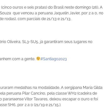
cinco ouros e seis pratas) do Brasil neste domingo (26). A
e Souza que venceu a peruana Jaquelin Javier, por 2 a 0, no
e rodas), com parciais de 21/13 e 21/13.
rio Oliveira, SL3-SU5, já garantiram seus lugares no
panhem com a gente.
#Santiago2023
3
eguraram medalhas na modalidade. A sergipana Maria Gilda
 pela peruana Pilar Cancino, pela classe WH2 (cadeira de
 paranaense Vitor Tavares, deixou escapar o ouro e foi
sse SH6, por 2 a 0 (21/19 e 21/15,).