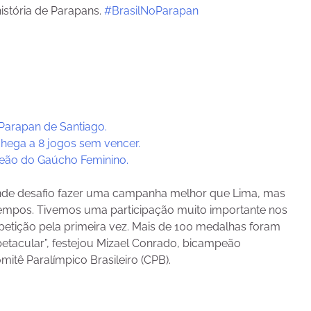
istória de Parapans.
#BrasilNoParapan
3
 Parapan de Santiago.
hega a 8 jogos sem vencer.
mpeão do Gaúcho Feminino.
rande desafio fazer uma campanha melhor que Lima, mas
empos. Tivemos uma participação muito importante nos
etição pela primeira vez. Mais de 100 medalhas foram
tacular”, festejou Mizael Conrado, bicampeão
mitê Paralímpico Brasileiro (CPB).