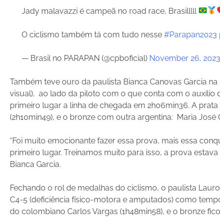
Jady malavazzi é campeã no road race, Brasilllll
O ciclismo também tá com tudo nesse
#Parapan2023
— Brasil no PARAPAN (@cpboficial)
November 26, 202
Também teve ouro da paulista Bianca Canovas Garcia na pr
visual), ao lado da piloto com o que conta com o auxílio
primeiro lugar a linha de chegada em 2h06min36. A prata
(2h10min49), e o bronze com outra argentina: Maria José 
“Foi muito emocionante fazer essa prova, mais essa conq
primeiro lugar. Treinamos muito para isso, a prova estav
Bianca Garcia.
Fechando o rol de medalhas do ciclismo, o paulista Lauro
C4-5 (deficiência físico-motora e amputados) como temp
do colombiano Carlos Vargas (1h48min58), e o bronze fi