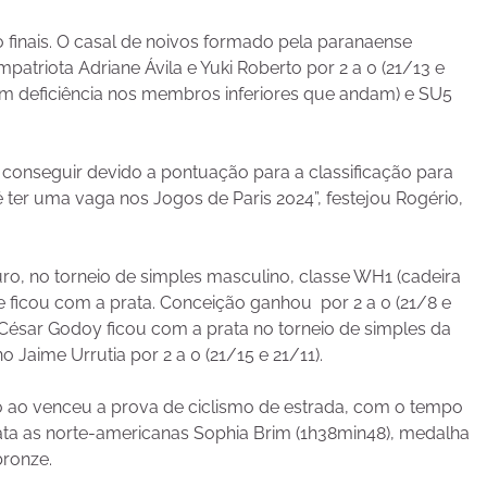
o finais. O casal de noivos formado pela paranaense
patriota Adriane Ávila e Yuki Roberto por 2 a 0 (21/13 e
com deficiência nos membros inferiores que andam) e SU5
 conseguir devido a pontuação para a classificação para
 ter uma vaga nos Jogos de Paris 2024”, festejou Rogério,
o, no torneio de simples masculino, classe WH1 (cadeira
ue ficou com a prata. Conceição ganhou por 2 a 0 (21/8 e
 César Godoy ficou com a prata no torneio de simples da
 Jaime Urrutia por 2 a 0 (21/15 e 21/11).
o ao venceu a prova de ciclismo de estrada, com o tempo
ta as norte-americanas Sophia Brim (1h38min48), medalha
bronze.