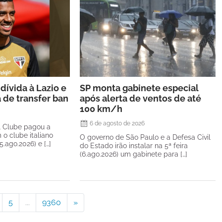
dívida à Lazio e
SP monta gabinete especial
a de transfer ban
após alerta de ventos de até
100 km/h
6 de agosto de 2026
l Clube pagou a
 o clube italiano
O governo de São Paulo e a Defesa Civil
(5.ago.2026) e […]
do Estado irão instalar na 5ª feira
(6.ago.2026) um gabinete para […]
5
...
9360
»