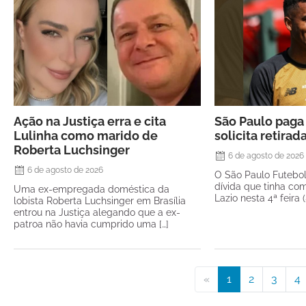
Ação na Justiça erra e cita
São Paulo paga 
Lulinha como marido de
solicita retirad
Roberta Luchsinger
6 de agosto de 2026
6 de agosto de 2026
O São Paulo Futebo
dívida que tinha com
Uma ex-empregada doméstica da
Lazio nesta 4ª feira 
lobista Roberta Luchsinger em Brasília
entrou na Justiça alegando que a ex-
patroa não havia cumprido uma […]
«
1
2
3
4