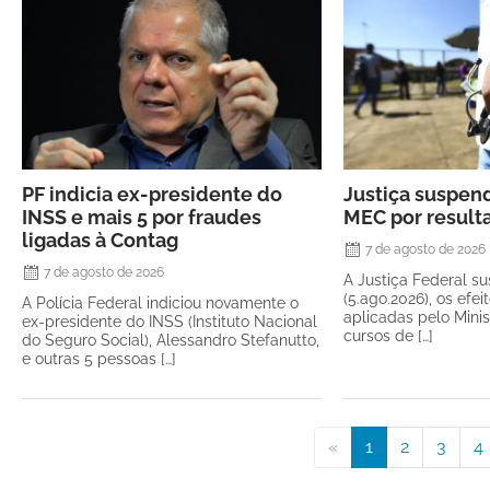
PF indicia ex-presidente do
Justiça suspen
INSS e mais 5 por fraudes
MEC por resul
ligadas à Contag
7 de agosto de 2026
7 de agosto de 2026
A Justiça Federal su
(5.ago.2026), os efe
A Polícia Federal indiciou novamente o
aplicadas pelo Mini
ex-presidente do INSS (Instituto Nacional
cursos de […]
do Seguro Social), Alessandro Stefanutto,
e outras 5 pessoas […]
«
1
2
3
4