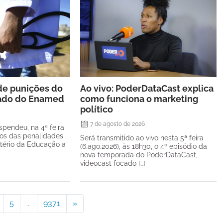
de punições do
Ao vivo: PoderDataCast explica
tado do Enamed
como funciona o marketing
político
7 de agosto de 2026
spendeu, na 4ª feira
itos das penalidades
Será transmitido ao vivo nesta 5ª feira
stério da Educação a
(6.ago.2026), às 18h30, o 4º episódio da
nova temporada do PoderDataCast,
videocast focado […]
5
...
9371
»