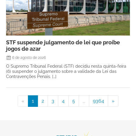
STF suspende julgamento de lei que proíbe
jogos de azar
6 de agosto de 2026
O Supremo Tribunal Federal (STF) decidiu nesta quinta-feira
(6) suspender o julgamento sobre a validade da Lei das
Contravenções Penais. […]
«
1
2
3
4
5
...
9364
»