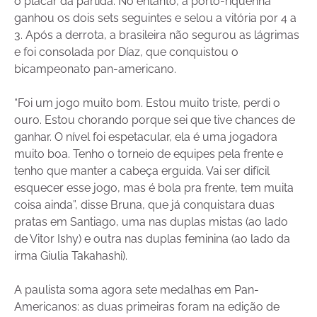
o placar da partida. No entanto, a porto-riquenha
ganhou os dois sets seguintes e selou a vitória por 4 a
3. Após a derrota, a brasileira não segurou as lágrimas
e foi consolada por Díaz, que conquistou o
bicampeonato pan-americano.
“Foi um jogo muito bom. Estou muito triste, perdi o
ouro. Estou chorando porque sei que tive chances de
ganhar. O nível foi espetacular, ela é uma jogadora
muito boa. Tenho o torneio de equipes pela frente e
tenho que manter a cabeça erguida. Vai ser difícil
esquecer esse jogo, mas é bola pra frente, tem muita
coisa ainda”, disse Bruna, que já conquistara duas
pratas em Santiago, uma nas duplas mistas (ao lado
de Vitor Ishy) e outra nas duplas feminina (ao lado da
irma Giulia Takahashi).
A paulista soma agora sete medalhas em Pan-
Americanos: as duas primeiras foram na edição de