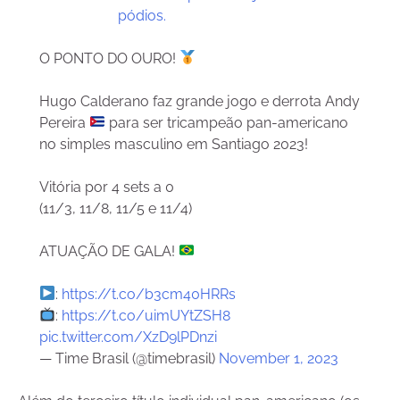
pódios.
O PONTO DO OURO!
Hugo Calderano faz grande jogo e derrota Andy
Pereira
para ser tricampeão pan-americano
no simples masculino em Santiago 2023!
Vitória por 4 sets a 0
(11/3, 11/8, 11/5 e 11/4)
ATUAÇÃO DE GALA!
:
https://t.co/b3cm40HRRs
:
https://t.co/uimUYtZSH8
pic.twitter.com/XzD9lPDnzi
— Time Brasil (@timebrasil)
November 1, 2023