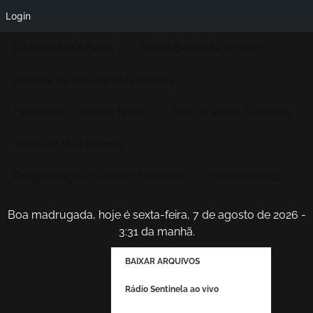
Login
BAIXAR ARQUIVOS
Rádio Sentinela ao vivo
História de vida de Max Hamoy
Facebook Conexão Brasil
Site da Radio Sentinela
Youtube Max Hamoy
Programação da Rádio Sentinela
Fale Conosco
Boa madrugada, hoje é sexta-feira, 7 de agosto de 2026 -
3:31 da manhã.
BAIXAR ARQUIVOS
Rádio Sentinela ao vivo