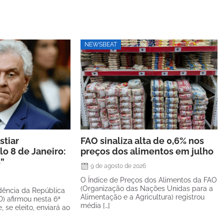
NEWSBEAT
stiar
FAO sinaliza alta de 0,6% nos
o 8 de Janeiro:
preços dos alimentos em julho
s”
9 de agosto de 2026
O Índice de Preços dos Alimentos da FAO
(Organização das Nações Unidas para a
dência da República
Alimentação e a Agricultura) registrou
) afirmou nesta 6ª
média […]
e, se eleito, enviará ao