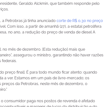
e-presidente, Geraldo Alckmin, que também responde pelo
iços.
 a Petrobras já tinha anunciado
corte de R$ 0,30 no preço
l. Com isso, a partir de amanhã (27), a estatal petrolífera
esa, no ano, a redução do preço de venda de diesel A
], no mês de dezembro. [Esta redução] mais que
neiro”, assegurou o ministro, garantindo não haver razões
 federais.
o preço final]. É para todo mundo ficar atento: quando
a a ver. Estamos em um país de livre-mercado; os
os preços da Petrobras, neste mês de dezembro, o
iro.”
e o consumidor paga nos postos de revenda é afetado
ocombustíveis e margens de lucro da distribuição e do