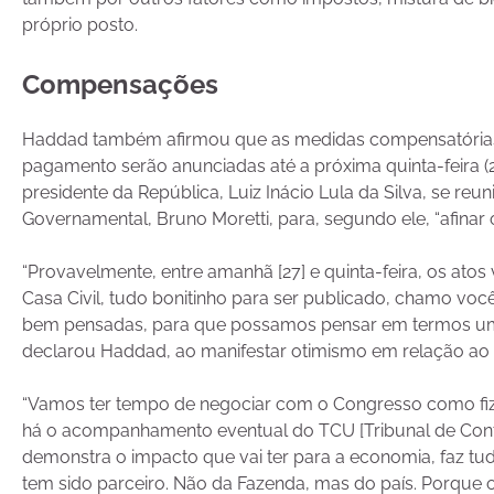
próprio posto.
Compensações
Haddad também afirmou que as medidas compensatórias 
pagamento serão anunciadas até a próxima quinta-feira (2
presidente da República, Luiz Inácio Lula da Silva, se reu
Governamental, Bruno Moretti, para, segundo ele, “afinar o
“Provavelmente, entre amanhã [27] e quinta-feira, os ato
Casa Civil, tudo bonitinho para ser publicado, chamo voc
bem pensadas, para que possamos pensar em termos um 
declarou Haddad, ao manifestar otimismo em relação ao 
“Vamos ter tempo de negociar com o Congresso como fiz
há o acompanhamento eventual do TCU [Tribunal de Conta
demonstra o impacto que vai ter para a economia, faz tu
tem sido parceiro. Não da Fazenda, mas do país. Porque 