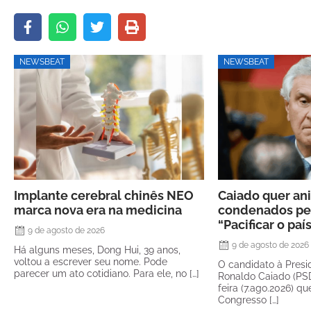
NEWSBEAT
NEWSBEAT
Implante cerebral chinês NEO
Caiado quer ani
marca nova era na medicina
condenados pel
“Pacificar o paí
9 de agosto de 2026
9 de agosto de 2026
Há alguns meses, Dong Hui, 39 anos,
voltou a escrever seu nome. Pode
O candidato à Presi
parecer um ato cotidiano. Para ele, no […]
Ronaldo Caiado (PSD
feira (7.ago.2026) qu
Congresso […]