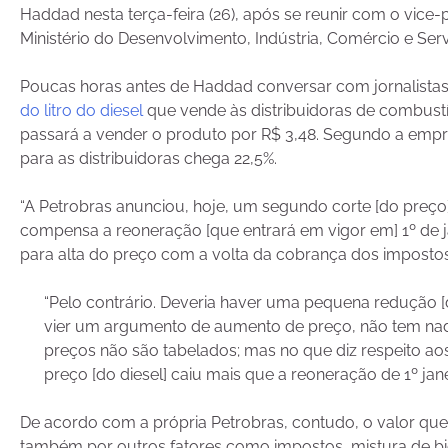
Haddad nesta terça-feira (26), após se reunir com o vic
Ministério do Desenvolvimento, Indústria, Comércio e Serv
Poucas horas antes de Haddad conversar com jornalistas,
do litro do diesel
que vende às distribuidoras de combustíve
passará a vender o produto por R$ 3,48. Segundo a empr
para as distribuidoras chega 22,5%.
“A Petrobras anunciou, hoje, um segundo corte [do preço
compensa a reoneração [que entrará em vigor em] 1º de ja
para alta do preço com a volta da cobrança dos impostos
“Pelo contrário. Deveria haver uma pequena redução [d
vier um argumento de aumento de preço, não tem nad
preços não são tabelados; mas no que diz respeito a
preço [do diesel] caiu mais que a reoneração de 1º jane
De acordo com a própria Petrobras, contudo, o valor qu
também por outros fatores como impostos, mistura de bi