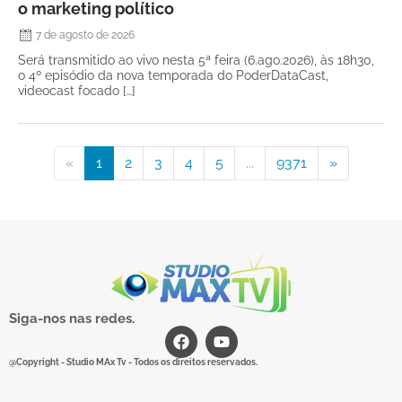
o marketing político
7 de agosto de 2026
Será transmitido ao vivo nesta 5ª feira (6.ago.2026), às 18h30,
o 4º episódio da nova temporada do PoderDataCast,
videocast focado […]
«
1
2
3
4
5
...
9371
»
Siga-nos nas redes.
@Copyright - Studio MAx Tv - Todos os direitos reservados.