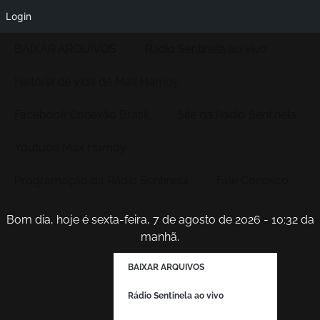
Login
BAIXAR ARQUIVOS
Rádio Sentinela ao vivo
História de vida de Max Hamoy
Facebook Conexão Brasil
Site da Radio Sentinela
Youtube Max Hamoy
Programação da Rádio Sentinela
Fale Conosco
Bom dia, hoje é sexta-feira, 7 de agosto de 2026 - 10:32 da
manhã.
BAIXAR ARQUIVOS
Rádio Sentinela ao vivo