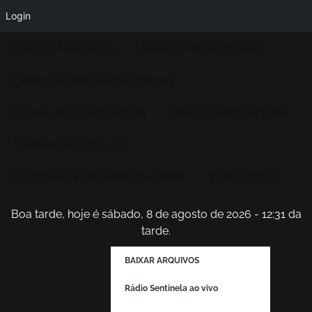
Login
BAIXAR ARQUIVOS
Rádio Sentinela ao vivo
História de vida de Max Hamoy
Facebook Conexão Brasil
Site da Radio Sentinela
Youtube Max Hamoy
Programação da Rádio Sentinela
Fale Conosco
Boa tarde, hoje é sábado, 8 de agosto de 2026 - 12:31 da
tarde.
BAIXAR ARQUIVOS
Rádio Sentinela ao vivo