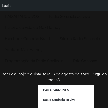
Login
BAIXAR ARQUIVOS
Rádio Sentinela ao vivo
História de vida de Max Hamoy
Facebook Conexão Brasil
Site da Radio Sentinela
Youtube Max Hamoy
Programação da Rádio Sentinela
Fale Conosco
Bom dia, hoje é quinta-feira, 6 de agosto de 2026 - 11:58 da
manhã.
BAIXAR ARQUIVOS
Rádio Sentinela ao vivo